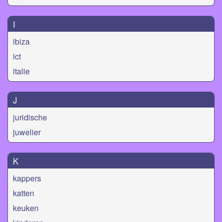
I
ibiza
ict
italie
J
juridische
juwelier
K
kappers
katten
keuken