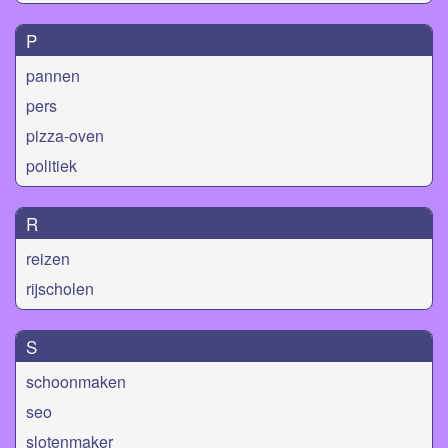
P
pannen
pers
pizza-oven
politiek
R
reizen
rijscholen
S
schoonmaken
seo
slotenmaker