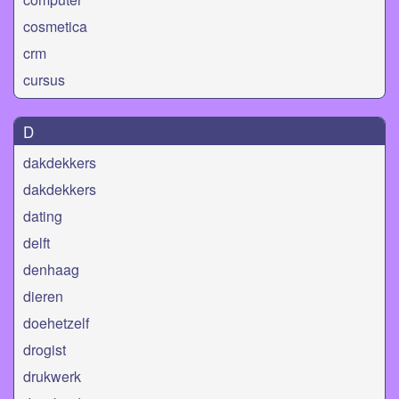
cosmetica
crm
cursus
D
dakdekkers
dakdekkers
dating
delft
denhaag
dieren
doehetzelf
drogist
drukwerk