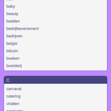
baby
beauty
bedden
bedrijfsevenement
bedrijven
belgie
bitcoin
boeken
boerderij
C
carnaval
catering
chatten
computer