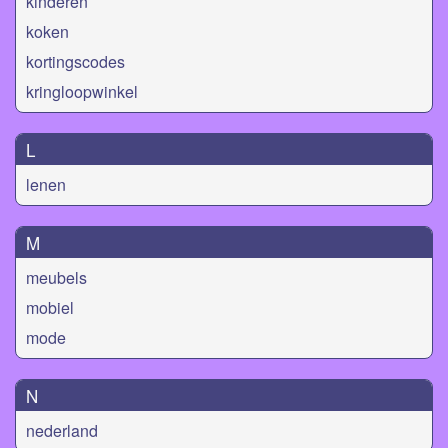
kinderen
koken
kortingscodes
kringloopwinkel
L
lenen
M
meubels
mobiel
mode
N
nederland