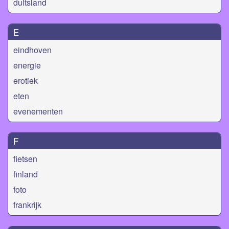
duitsland
E
eindhoven
energie
erotiek
eten
evenementen
F
fietsen
finland
foto
frankrijk