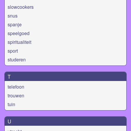
slowcookers
snus
spanje
speelgoed
spiritualiteit
sport
studeren
T
telefoon
trouwen
tuin
U