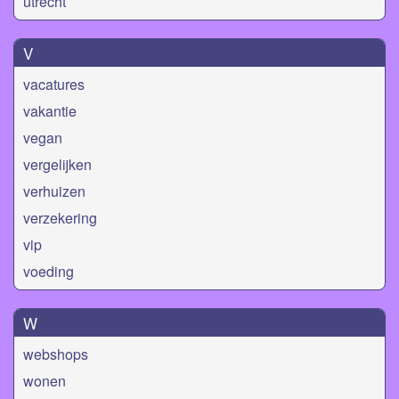
utrecht
V
vacatures
vakantie
vegan
vergelijken
verhuizen
verzekering
vip
voeding
W
webshops
wonen