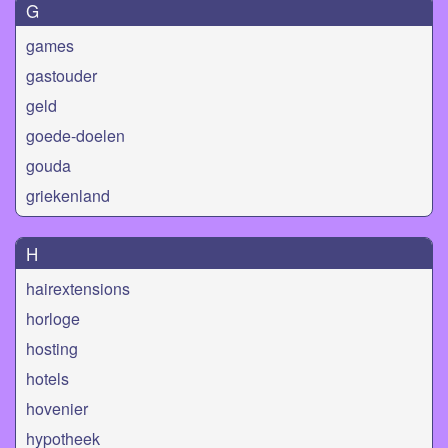
G
games
gastouder
geld
goede-doelen
gouda
griekenland
H
hairextensions
horloge
hosting
hotels
hovenier
hypotheek