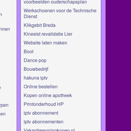
voorbeelden ouderschapsplan
Werkschoenen voor de Technische
n
Dienst
Klikgebit Breda
innen
Kinesist revalidatie Lier
Website laten maken
Boot
Dance pop
Bouwbedrijf
hakuna iptv
Online bestellen
e
Kopen online apotheek
Printonderhoud HP
rpen
iptv abonnement
pen
iptv abonnementen
Vakantiewoningkopen.nl