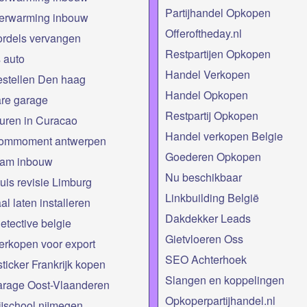
Partijhandel Opkopen
verwarming inbouw
Offeroftheday.nl
rdels vervangen
Restpartijen Opkopen
 auto
Handel Verkopen
estellen Den haag
Handel Opkopen
re garage
Restpartij Opkopen
uren in Curacao
Handel verkopen Belgie
kommoment antwerpen
Goederen Opkopen
am inbouw
Nu beschikbaar
uis revisie Limburg
Linkbuilding België
al laten installeren
Dakdekker Leads
detective belgie
Gietvloeren Oss
erkopen voor export
SEO Achterhoek
sticker Frankrijk kopen
Slangen en koppelingen
arage Oost-Vlaanderen
Opkoperpartijhandel.nl
ijschool nijmegen