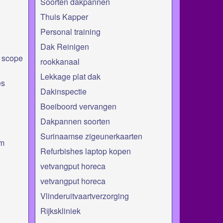
Soorten dakpannen
Thuis Kapper
Personal training
Dak Reinigen
e scope
rookkanaal
Lekkage plat dak
es
Dakinspectie
Boeiboord vervangen
Dakpannen soorten
Surinaamse zigeunerkaarten
am
Refurbishes laptop kopen
vetvangput horeca
vetvangput horeca
Vlinderuitvaartverzorging
Rijkskliniek