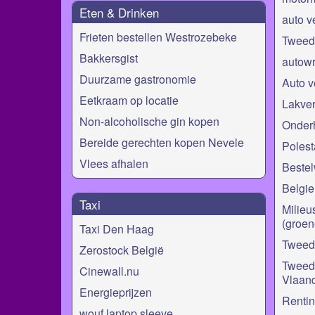
Eten & Drinken
auto v
Frieten bestellen Westrozebeke
Tweed
Bakkersgist
autow
Duurzame gastronomie
Auto v
Eetkraam op locatie
Lakver
Non-alcoholische gin kopen
Onder
Bereide gerechten kopen Nevele
Polest
Vlees afhalen
Bestel
Belgie
Taxi
Milieu
(groen
Taxi Den Haag
Tweed
Zerostock België
Tweed
Cinewall.nu
Vlaan
Energieprijzen
Renti
wouf laptop sleeve