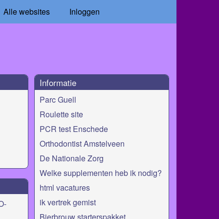
Alle websites
Inloggen
Informatie
Parc Guell
Roulette site
PCR test Enschede
Orthodontist Amstelveen
De Nationale Zorg
Welke supplementen heb ik nodig?
html vacatures
ik vertrek gemist
O-
Bierbrouw starterspakket