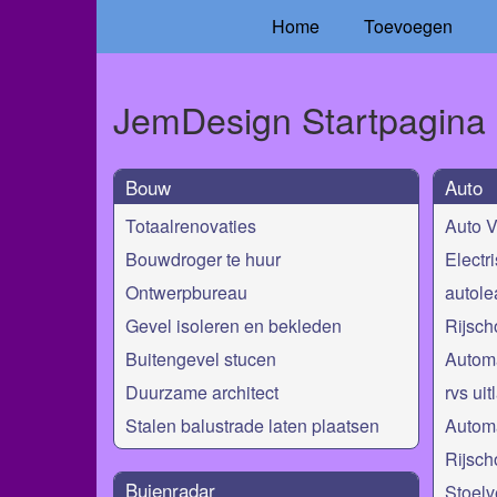
Home
Toevoegen
JemDesign Startpagina
Bouw
Auto
Totaalrenovaties
Auto 
Bouwdroger te huur
Electr
Ontwerpbureau
autole
Gevel isoleren en bekleden
Rijsch
Buitengevel stucen
Automa
Duurzame architect
rvs ui
Stalen balustrade laten plaatsen
Automa
Rijsch
Buienradar
Stoel