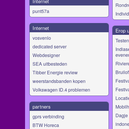
Internet
Rondr
punt57a
Indivi
Internet
Erop u
vosvenlo
Testen
dedicated server
Indias
evene
Webdesigner
Rivier
SEA uitbesteden
Bruilo
Tibber Energie review
Festiva
weerstandsbanden kopen
Festiva
Volkswagen ID.4 problemen
Locati
partners
Mobil
Dagje 
gprs verbinding
indones
BTW Horeca