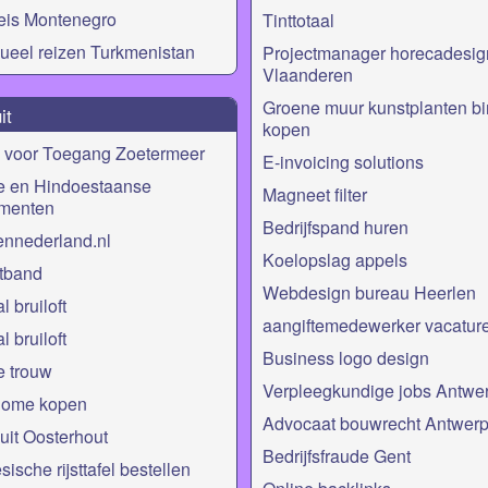
eis Montenegro
Tinttotaal
dueel reizen Turkmenistan
Projectmanager horecadesig
Vlaanderen
Groene muur kunstplanten b
it
kopen
 voor Toegang Zoetermeer
E-invoicing solutions
e en Hindoestaanse
Magneet filter
menten
Bedrijfspand huren
ennederland.nl
Koelopslag appels
ftband
Webdesign bureau Heerlen
l bruiloft
aangiftemedewerker vacatur
l bruiloft
Business logo design
e trouw
Verpleegkundige jobs Antwe
home kopen
Advocaat bouwrecht Antwer
uit Oosterhout
Bedrijfsfraude Gent
ische rijsttafel bestellen