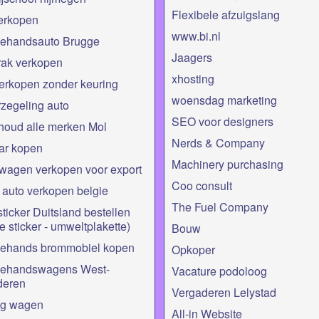
Flexibele afzuigslang
erkopen
www.bi.nl
ehandsauto Brugge
Jaagers
rak verkopen
xhosting
erkopen zonder keuring
woensdag marketing
zegeling auto
SEO voor designers
houd alle merken Mol
Nerds & Company
ar kopen
Machinery purchasing
wagen verkopen voor export
Coo consult
 auto verkopen belgie
The Fuel Company
sticker Duitsland bestellen
e sticker - umweltplakette)
Bouw
ehands brommobiel kopen
Opkoper
ehandswagens West-
Vacature podoloog
deren
Vergaderen Lelystad
ng wagen
All-in Website