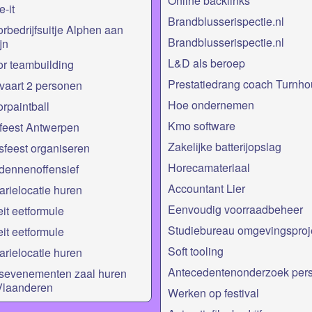
Online backlinks
-it
Brandblusserispectie.nl
rbedrijfsuitje Alphen aan
Brandblusserispectie.nl
jn
L&D als beroep
r teambuilding
Prestatiedrang coach Turnho
vaart 2 personen
Hoe ondernemen
rpaintball
Kmo software
feest Antwerpen
Zakelijke batterijopslag
fsfeest organiseren
Horecamateriaal
dennenoffensief
Accountant Lier
rielocatie huren
Eenvoudig voorraadbeheer
eit eetformule
Studiebureau omgevingsproj
eit eetformule
Soft tooling
rielocatie huren
Antecedentenonderzoek per
fsevenementen zaal huren
Vlaanderen
Werken op festival