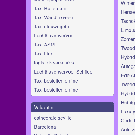
Winte
Taxi Rotterdam
Herste
Taxi Waddinxveen
Tachok
Taxi nieuwegein
Limous
Luchthavenvervoer
Zomer
Taxi ASML
Tweed
Taxi Lier
Hybrid
logistiek vacatures
Autoga
Luchthavenvervoer Schilde
Ede A
Taxi bestellen online
Tweed
Taxi bestellen online
Hybrid
Reinig
Vakantie
Luxury
cathedrale seville
Onder
Barcelona
Auto z