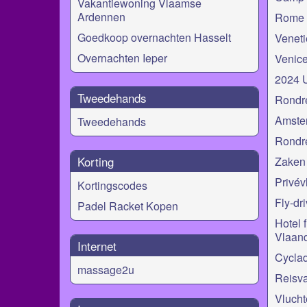
Vakantiewoning Vlaamse
Ardennen
Rome I
Goedkoop overnachten Hasselt
Venet
Overnachten Ieper
Venice
2024 
Tweedehands
Rondr
Amste
Tweedehands
Rondre
Korting
Zaken 
Privév
Kortingscodes
Fly-dr
Padel Racket Kopen
Hotel 
Vlaan
Internet
Cyclad
massage2u
Reisva
Vlucht