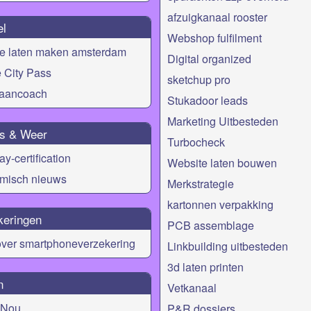
afzuigkanaal rooster
el
Webshop fulfilment
te laten maken amsterdam
Digital organized
 City Pass
sketchup pro
aancoach
Stukadoor leads
Marketing Uitbesteden
s & Weer
Turbocheck
y-certification
Website laten bouwen
misch nieuws
Merkstrategie
kartonnen verpakking
keringen
PCB assemblage
over smartphoneverzekering
Linkbuilding uitbesteden
3d laten printen
n
Vetkanaal
 Nou
P&R dossiers