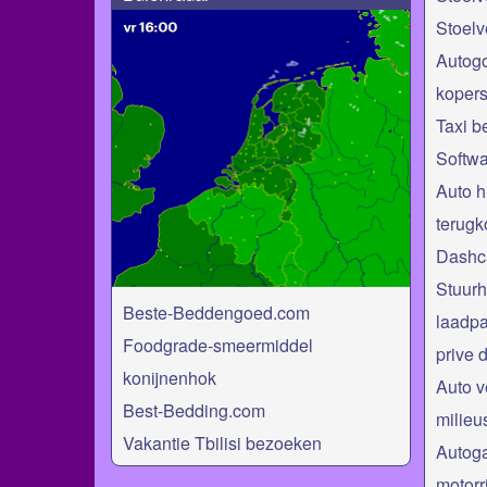
Stoel
Autogo
kopers
Taxi b
Softwa
Auto h
terug
Dashc
Stuurh
Beste-Beddengoed.com
laadpa
Foodgrade-smeermiddel
prive 
konijnenhok
Auto v
Best-Bedding.com
milieu
Vakantie Tbilisi bezoeken
Autog
motorr