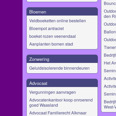
Bounce
Outdoo
Bloemen
den Ri
Veldboeketten online bestellen
Outdoo
Bloempot antraciet
Ballon
boeket rozen veenendaal
Outdoo
Aanplanten bomen stad
Tiener
Bedrij
Zonwering
Het Ar
Geluidsisolerende binnendeuren
Semina
Activit
Advocaat
Activit
Vergunningen aanvragen
Semina
Advocatenkantoor koop onroerend
Bedrij
goed Waasland
West-
Advocaat Familierecht Alkmaar