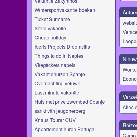
Vakantie Zakynthos
Wintersportvakantie boeken
Actue
Ticket Suriname
websi
Israel vakantie
Venice
Cheap holiday
Loopb
Iberis Projects Droomvilla
Things to do in Naples
Nieuw
Vliegtickets napels
Workda
Vakantiehuizen Spanje
Econo
Overnachting veluwe
Last minute vakantie
Verze
Huis met prive zwembad Spanje
Alles 
sankt vith jeugdherberg
Knaus Tourer CUV
Reize
Appartement huren Portugal
Camp