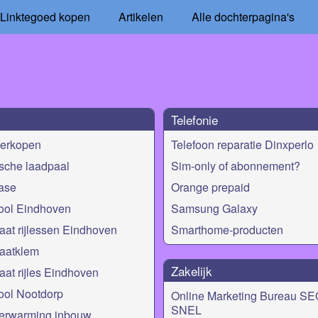
Linktegoed kopen
Artikelen
Alle dochterpagina's
Telefonie
Verkopen
Telefoon reparatie Dinxperlo
ische laadpaal
Sim-only of abonnement?
ase
Orange prepaid
ool Eindhoven
Samsung Galaxy
at rijlessen Eindhoven
Smarthome-producten
tlaatklem
Zakelijk
at rijles Eindhoven
ool Nootdorp
Online Marketing Bureau SE
SNEL
verwarming inbouw