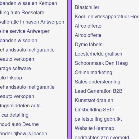
rbanden wisselen Kempen
Blastchiller
lling auto Roeselare
Koel- en vriesapparatuur Ho
alibratie in haven Antwerpen
Airco offerte
ine service Antwerpen
Airco offerte
banden wisselen
Dymo labels
ehandsauto met garantie
Leesterheide grafisch
eauto verkopen
Schoonmaak Den Haag
rage software
Online marketing
uto Inkoop
Sales ondersteuning
ehandsauto met garantie
Lead Generation B2B
eauto verkopen
Kunststof draaien
ingsmiddelen auto
Linkbuilding SEO
 car detailing
palletstelling gebruikt
houd auto Deurne
Website Heatmap
onder rijbewijs leasen
opdrachten zzp overheid