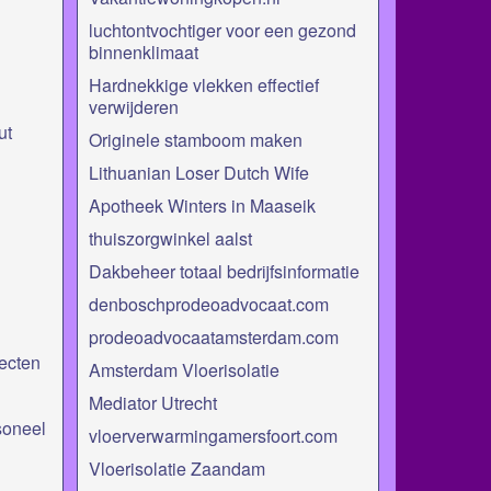
luchtontvochtiger voor een gezond
binnenklimaat
Hardnekkige vlekken effectief
verwijderen
ut
Originele stamboom maken
Lithuanian Loser Dutch Wife
Apotheek Winters in Maaseik
thuiszorgwinkel aalst
Dakbeheer totaal bedrijfsinformatie
denboschprodeoadvocaat.com
prodeoadvocaatamsterdam.com
ecten
Amsterdam Vloerisolatie
Mediator Utrecht
soneel
vloerverwarmingamersfoort.com
Vloerisolatie Zaandam